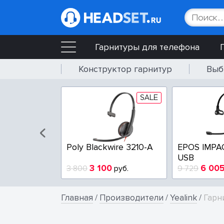
Гарнитуры для телефона
Конструктор гарнитур
Выб
SALE
SALE
wire 3225-A
Poly Blackwire 3210-A
EPOS IMPA
USB
4
3 100
6 00
руб.
3 800
руб.
9 729
Главная
/
Производители
/
Yealink
/
Гарн