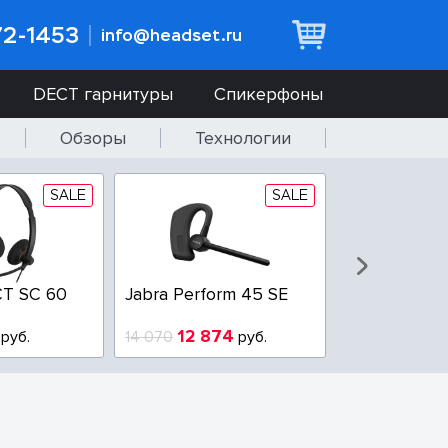
72-1453
info@headset.ru
DECT гарнитуры
Спикерфоны
Обзоры
Технологии
SALE
SALE
T SC 60
Jabra Perform 45 SE
Jabra BIZ 2
QD
12 874
6 437
руб.
14 070
руб.
10 925