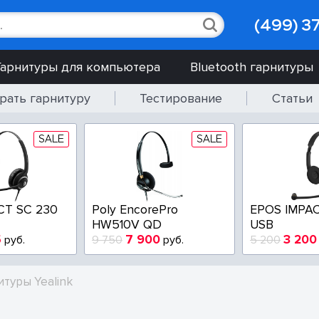
(499) 3
Гарнитуры для компьютера
Bluetooth гарнитуры
рать гарнитуру
Тестирование
Статьи
SALE
SALE
CT SC 230
Poly EncorePro
EPOS IMPAC
HW510V QD
USB
5
7 900
3 200
руб.
9 750
руб.
5 200
итуры Yealink