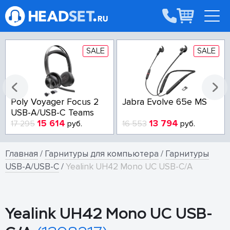
SALE
SALE
Poly Voyager Focus 2
Jabra Evolve 65e MS
USB-A/USB-C Teams
15 614
13 794
17 295
руб.
16 553
руб.
Главная
/
Гарнитуры для компьютера
/
Гарнитуры
USB-A/USB-C
/
Yealink UH42 Mono UC USB-C/A
Yealink UH42 Mono UC USB-