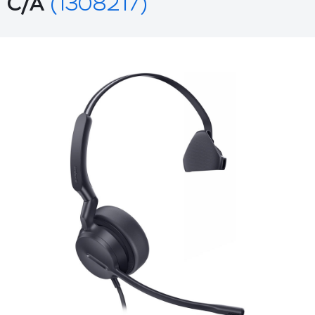
C/A
(1308217)