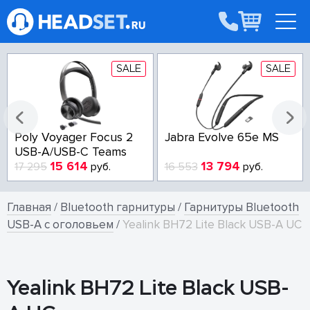
SALE
SALE
Poly Voyager Focus 2
Jabra Evolve 65e MS
USB-A/USB-C Teams
15 614
13 794
17 295
руб.
16 553
руб.
Главная
/
Bluetooth гарнитуры
/
Гарнитуры Bluetooth
USB-A с оголовьем
/
Yealink BH72 Lite Black USB-A UC
Yealink BH72 Lite Black USB-