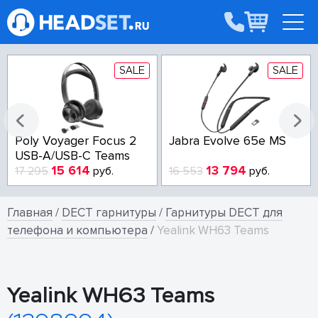
SALE
SALE
Poly Voyager Focus 2
Jabra Evolve 65e MS
USB-A/USB-C Teams
15 614
13 794
17 295
руб.
16 553
руб.
Главная
/
DECT гарнитуры
/
Гарнитуры DECT для
телефона и компьютера
/
Yealink WH63 Teams
Yealink WH63 Teams