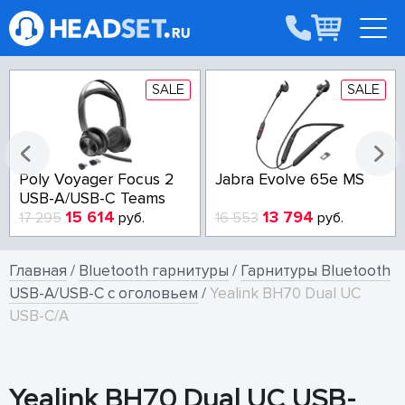
SALE
SALE
Poly Voyager Focus 2
Jabra Evolve 65e MS
USB-A/USB-C Teams
15 614
13 794
17 295
руб.
16 553
руб.
Главная
/
Bluetooth гарнитуры
/
Гарнитуры Bluetooth
USB-A/USB-C с оголовьем
/
Yealink BH70 Dual UC
USB-C/A
Yealink BH70 Dual UC USB-