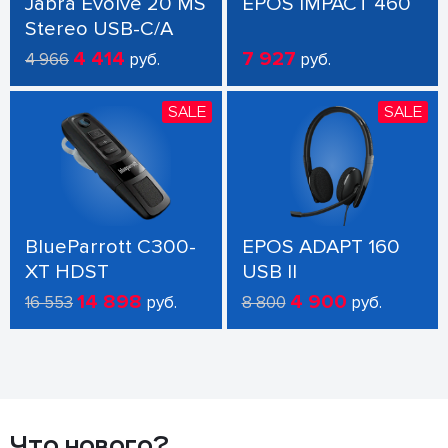
Jabra Evolve 20 MS
EPOS IMPACT 460
Stereo USB-C/A
4 414
7 927
4 966
руб.
руб.
SALE
SALE
BlueParrott C300-
EPOS ADAPT 160
XT HDST
USB II
14 898
4 900
16 553
руб.
8 800
руб.
Что нового?