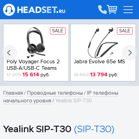
SALE
SALE
Poly Voyager Focus 2
Jabra Evolve 65e MS
USB-A/USB-C Teams
15 614
13 794
17 295
руб.
16 553
руб.
Главная
/
Проводные телефоны
/
IP телефоны
начального уровня
/
Yealink SIP-T30
Yealink SIP-T30
(SIP-T30)