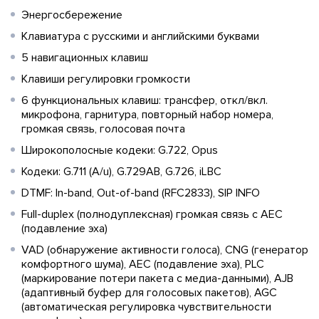
Энергосбережение
Клавиатура с русскими и английскими буквами
5 навигационных клавиш
Клавиши регулировки громкости
6 функциональных клавиш: трансфер, откл/вкл.
микрофона, гарнитура, повторный набор номера,
громкая связь, голосовая почта
Широкополосные кодеки: G.722, Opus
Кодеки: G.711 (A/u), G.729AB, G.726, iLBC
DTMF: In-band, Out-of-band (RFC2833), SIP INFO
Full-duplex (полнодуплексная) громкая связь с AEC
(подавление эха)
VAD (обнаружение активности голоса), CNG (генератор
комфортного шума), AEC (подавление эха), PLC
(маркирование потери пакета с медиа-данными), AJB
(адаптивный буфер для голосовых пакетов), AGC
(автоматическая регулировка чувствительности