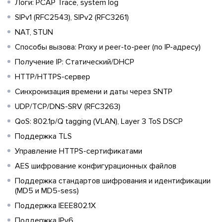
Логи: PCAP Trace, system log
SIPv1 (RFC2543), SIPv2 (RFC3261)
NAT, STUN
Способы вызова: Proxy и peer-to-peer (по IP-адресу)
Получение IP: Статический/DHCP
HTTP/HTTPS-сервер
Синхронизация времени и даты через SNTP
UDP/TCP/DNS-SRV (RFC3263)
QoS: 802.1p/Q tagging (VLAN), Layer 3 ToS DSCP
Поддержка TLS
Управление HTTPS-сертификатами
AES шифрование конфигурационных файлов
Поддержка стандартов шифрования и идентификации
(MD5 и MD5-sess)
Поддержка IEEE802.1X
Поддержка IPv6