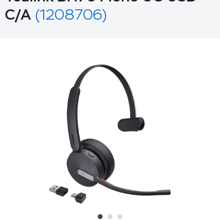
C/A
(1208706)