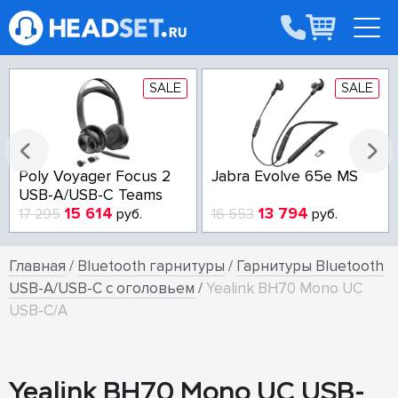
SALE
SALE
Poly Voyager Focus 2
Jabra Evolve 65e MS
USB-A/USB-C Teams
15 614
13 794
17 295
руб.
16 553
руб.
Главная
/
Bluetooth гарнитуры
/
Гарнитуры Bluetooth
USB-A/USB-C с оголовьем
/
Yealink BH70 Mono UC
USB-C/A
Yealink BH70 Mono UC USB-