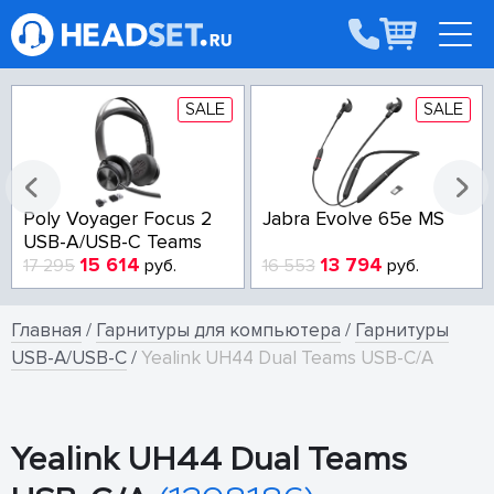
SALE
SALE
Poly Voyager Focus 2
Jabra Evolve 65e MS
USB-A/USB-C Teams
15 614
13 794
17 295
руб.
16 553
руб.
Главная
/
Гарнитуры для компьютера
/
Гарнитуры
USB-A/USB-C
/
Yealink UH44 Dual Teams USB-C/A
Yealink UH44 Dual Teams