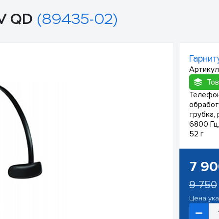
0V QD
(89435-02)
Гарнит
Артикул
Тов
Телефон
обработ
трубка,
6800 Гц
52 г
7 9
9 750
Цена ук