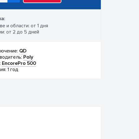
а:
е и области: от 1 дня
и: от 2 до 5 дней
ючение:
QD
водитель:
Poly
:
EncorePro 500
ия: 1 год