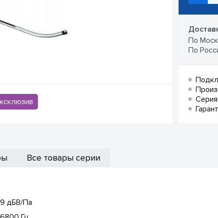
Доставк
По Москв
По Росси
Подкл
Произ
Серия
ксклюзив
Гарант
ры
Все товары серии
39 дБВ/Па
 6800 Гц