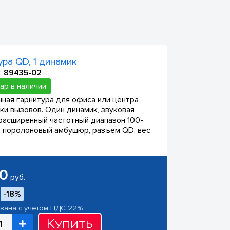
ура QD, 1 динамик
:
89435-02
ар в наличии
ная гарнитура для офиса или центра
ки вызовов. Один динамик, звуковая
 расширенный частотный диапазон 100-
, поролоновый амбушюр, разъем QD, вес
00
руб.
-18%
азана с учетом НДС 22%
Купить