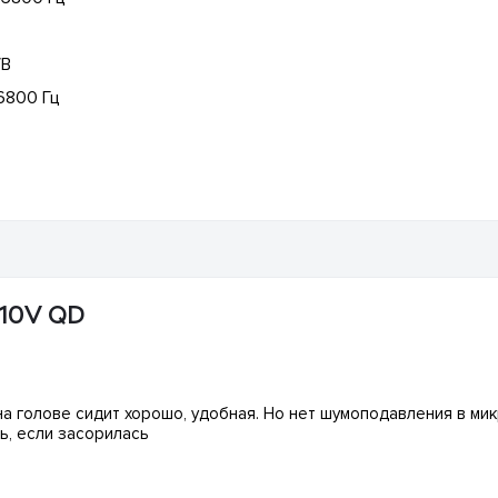
/В
6800 Гц
510V QD
 на голове сидит хорошо, удобная. Но нет шумоподавления в ми
ть, если засорилась