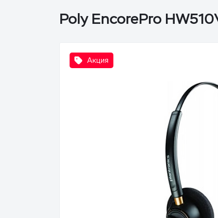
Poly EncorePro HW51
Акция