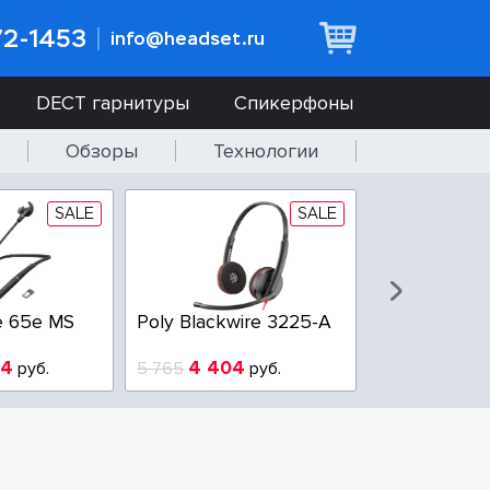
72-1453
info@headset.ru
DECT гарнитуры
Спикерфоны
Обзоры
Технологии
SALE
SALE
e 65e MS
Poly Blackwire 3225-A
Poly Blackwi
94
4 404
3 100
руб.
5 765
руб.
3 800
р