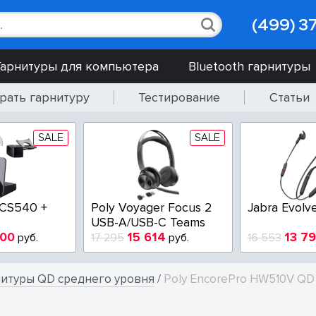
(499) 3
Гарнитуры для компьютера
Bluetooth гарнитуры
рать гарнитуру
Тестирование
Статьи
SALE
SALE
 CS540 +
Poly Voyager Focus 2
Jabra Evolv
USB-A/USB-C Teams
900
15 614
13 7
руб.
17 295
руб.
16 553
нитуры QD среднего уровня
/
Poly EncorePro HW510V QD