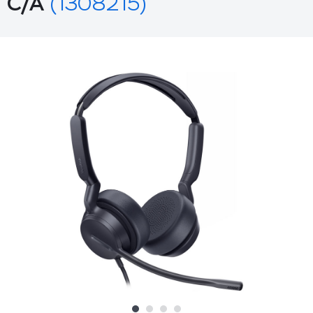
C/A
(1308215)