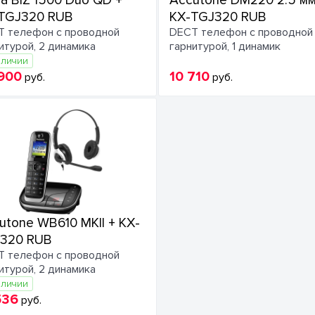
ra BIZ 1500 Duo QD +
Accutone DM220 2.5 мм
TGJ320 RUB
KX-TGJ320 RUB
 телефон c проводной
DECT телефон c проводной
итурой, 2 динамика
гарнитурой, 1 динамик
аличии
900
10 710
руб.
руб.
utone WB610 MKII + KX-
320 RUB
 телефон c проводной
итурой, 2 динамика
аличии
536
руб.