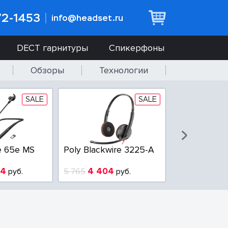
72-1453
info@headset.ru
DECT гарнитуры
Спикерфоны
Обзоры
Технологии
SALE
SALE
e 65e MS
Poly Blackwire 3225-A
Poly Blackwi
94
4 404
3 100
руб.
5 765
руб.
3 800
р