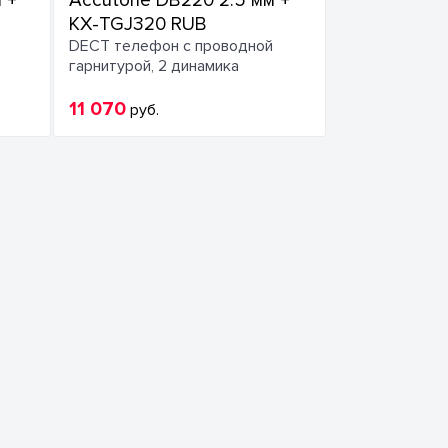
 +
Accutone DB220 2.5 мм +
KX-TGJ320 RUB
DECT телефон c проводной
гарнитурой, 2 динамика
11 070
руб.