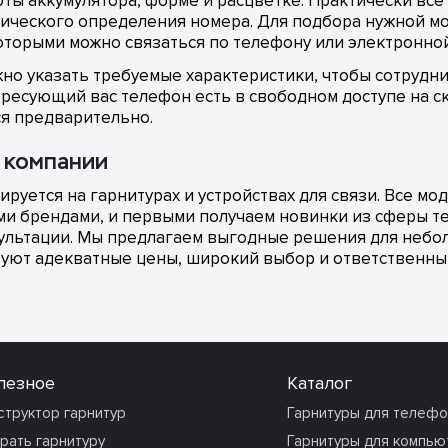
оты аккумулятора, форме и расцветке. Практически вс
ического определения номера. Для подбора нужной м
оторыми можно связаться по телефону или электронной
жно указать требуемые характеристики, чтобы сотрудн
ресующий вас телефон есть в свободном доступе на скл
ся предварительно.
 компании
руется на гарнитурах и устройствах для связи. Все мо
ми брендами, и первыми получаем новинки из сферы те
сультации. Мы предлагаем выгодные решения для небо
твуют адекватные цены, широкий выбор и ответственны
лезное
Каталог
структор гарнитур
Гарнитуры для телеф
рать гарнитуру
Гарнитуры для компью