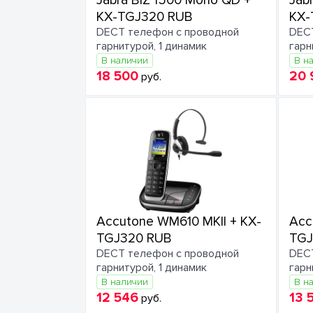
Jabra BIZ 1500 Mono QD +
Jab
KX-TGJ320 RUB
KX-
DECT телефон c проводной
DECT
гарнитурой, 1 динамик
гарн
В наличии
В н
18 500
20 
руб.
Accutone WM610 MKII + KX-
Acc
TGJ320 RUB
TGJ
DECT телефон c проводной
DECT
гарнитурой, 1 динамик
гарн
В наличии
В н
12 546
13 
руб.