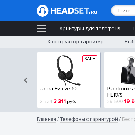
Гарнитуры для телефона
Конструктор гарнитур
Выб
SALE
Jabra Evolve 10
Plantronics
HL10/S
3 311
19 
3 724
руб.
29 500
Главная
/
Телефоны с гарнитурой
/
Бесп