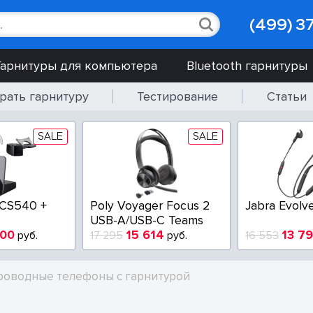
(499) 3
Гарнитуры для компьютера
Bluetooth гарнитуры
рать гарнитуру
Тестирование
Статьи
SALE
SALE
 CS540 +
Poly Voyager Focus 2
Jabra Evolv
USB-A/USB-C Teams
900
15 614
13 7
руб.
17 295
руб.
16 553
роводные телефоны с гарнитурой