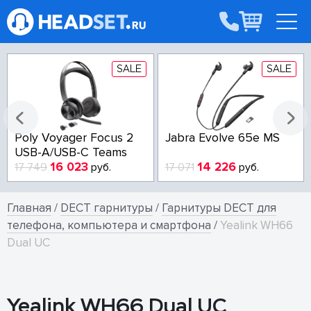
SALE
SALE
Poly Voyager Focus 2
Jabra Evolve 65e MS
USB-A/USB-C Teams
16 023
14 226
17 749
руб.
17 071
руб.
Главная
/
DECT гарнитуры
/
Гарнитуры DECT для
телефона, компьютера и смартфона
/
Yealink WH66
Dual UC
Yealink WH66 Dual UC