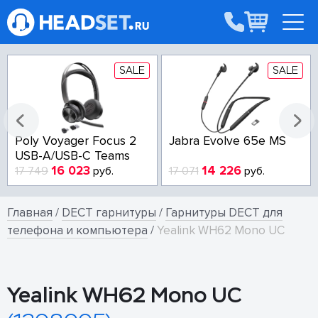
SALE
SALE
Poly Voyager Focus 2
Jabra Evolve 65e MS
USB-A/USB-C Teams
16 023
14 226
17 749
руб.
17 071
руб.
Главная
/
DECT гарнитуры
/
Гарнитуры DECT для
телефона и компьютера
/
Yealink WH62 Mono UC
Yealink WH62 Mono UC