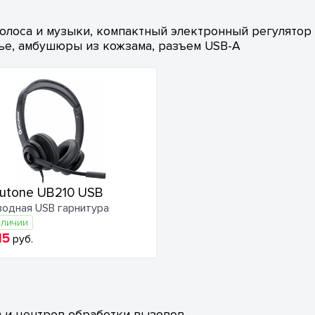
олоса и музыки, компактный электронный регулятор
ье, амбушюры из кожзама, разъем USB-A
utone UB210 USB
одная USB гарнитура
аличии
15
руб.
в и центров обработки вызовов