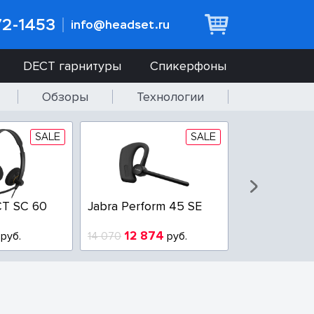
72-1453
info@headset.ru
DECT гарнитуры
Спикерфоны
Обзоры
Технологии
SALE
SALE
T SC 60
Jabra Perform 45 SE
Jabra BIZ 2
QD
12 874
6 437
руб.
14 070
руб.
10 925