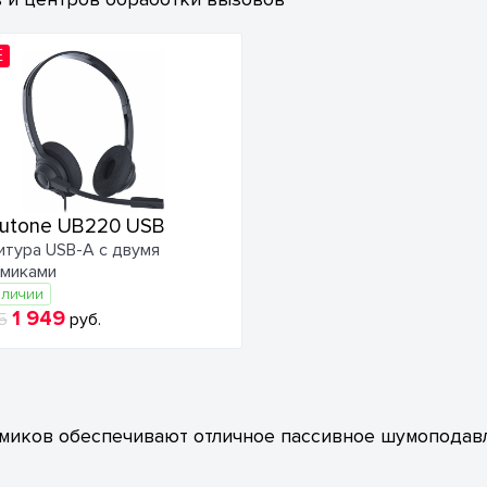
E
utone UB220 USB
итура USB-A с двумя
миками
аличии
1 949
5
руб.
миков обеспечивают отличное пассивное шумоподав