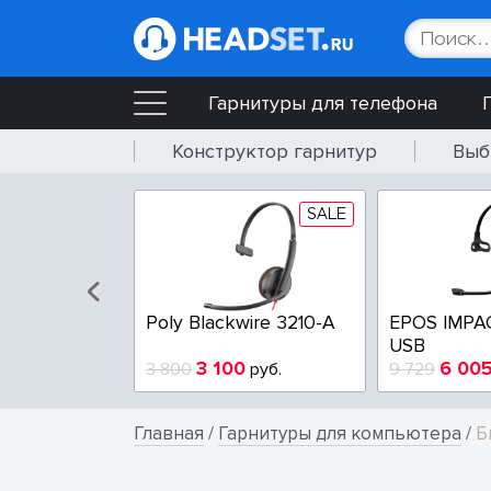
Гарнитуры для телефона
Конструктор гарнитур
Выб
SALE
SALE
wire 3225-A
Poly Blackwire 3210-A
EPOS IMPA
USB
4
3 100
6 00
руб.
3 800
руб.
9 729
Главная
/
Гарнитуры для компьютера
/
Б