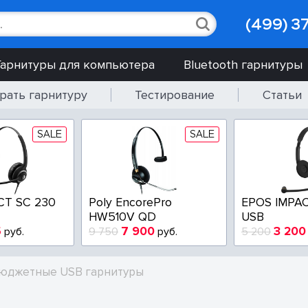
(499) 3
Гарнитуры для компьютера
Bluetooth гарнитуры
рать гарнитуру
Тестирование
Статьи
SALE
SALE
CT SC 230
Poly EncorePro
EPOS IMPAC
HW510V QD
USB
5
7 900
3 200
руб.
9 750
руб.
5 200
юджетные USB гарнитуры