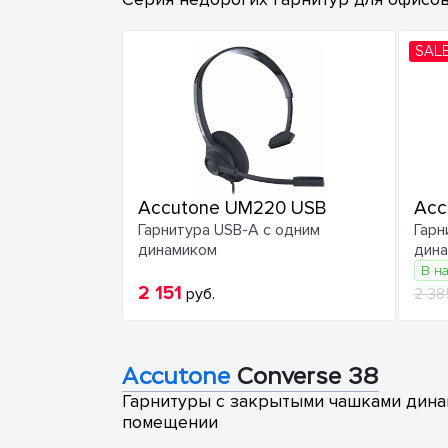
SAL
Accutone UM220 USB
Acc
Гарнитура USB-A с одним
Гарн
динамиком
дина
В н
2 151
руб.
2 38
Accutone
Converse 38
Гарнитуры с закрытыми чашками дина
помещении