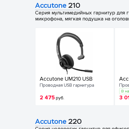
Accutone
210
Серия мультимедийных гарнитур для г
микрофона, мягкая подушка на оголов
Accutone UM210 USB
Acc
Проводная USB гарнитура
Пров
В н
2 475
3 0
руб.
Accutone
220
Серия недорогих гарнитур для офисо