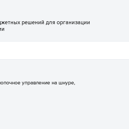
юджетных решений для организации
ии
нопочное управление на шнуре,