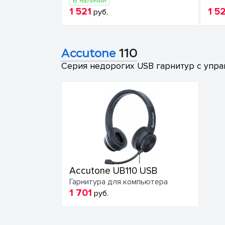
В наличии
1 521
1 5
руб.
Accutone
110
Серия недорогих USB гарнитур с упр
Accutone UB110 USB
Гарнитура для компьютера
1 701
руб.