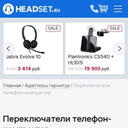
SALE
SALE
Jabra Evolve 10
Plantronics CS540 +
HL10/S
3 414
19 900
3 841
руб.
29 500
руб.
Главная
/
Адаптеры гарнитур
/
Переключатели
телефон-компьютер
Переключатели телефон-