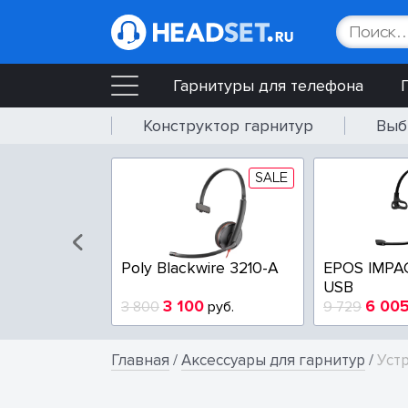
Гарнитуры для телефона
Конструктор гарнитур
Выб
SALE
SALE
wire 3225-A
Poly Blackwire 3210-A
EPOS IMPA
USB
4
3 100
6 00
руб.
3 800
руб.
9 729
Главная
/
Аксессуары для гарнитур
/
Уст