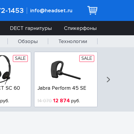
72-1453
info@headset.ru
DECT гарнитуры
Спикерфоны
Обзоры
Технологии
SALE
SALE
T SC 60
Jabra Perform 45 SE
Jabra BIZ 2
QD
12 874
6 437
руб.
14 070
руб.
10 925