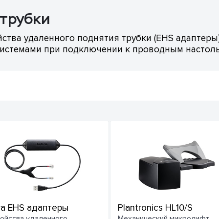
 трубки
йства удаленного поднятия трубки (EHS адаптеры
 системами при подключении к проводным насто
ra EHS адаптеры
Plantronics HL10/S
ойства удаленного
Механический микролифт