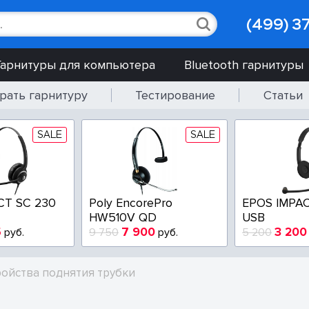
(499) 3
Гарнитуры для компьютера
Bluetooth гарнитуры
рать гарнитуру
Тестирование
Статьи
SALE
SALE
CT SC 230
Poly EncorePro
EPOS IMPAC
HW510V QD
USB
5
7 900
3 200
руб.
9 750
руб.
5 200
ройства поднятия трубки