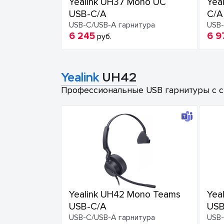
Yealink UH37 Mono UC
Yea
USB-C/A
C/A
USB-C/USB-A гарнитура
USB-
6 245
6 9
руб.
Yealink
UH42
Профессиональные USB гарнитуры с с
Yealink UH42 Mono Teams
Yea
USB-C/A
USB
USB-C/USB-A гарнитура
USB-