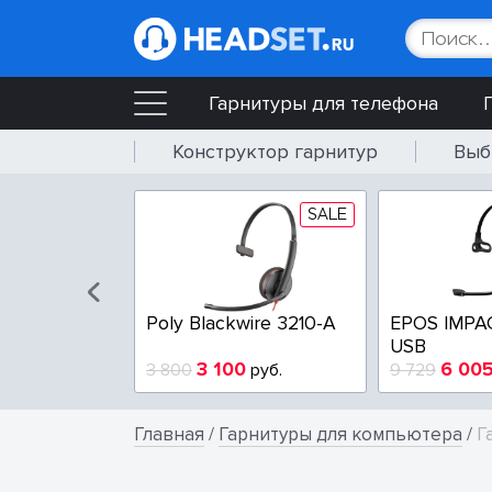
Гарнитуры для телефона
Конструктор гарнитур
Выб
SALE
SALE
wire 3225-A
Poly Blackwire 3210-A
EPOS IMPA
USB
4
3 100
6 00
руб.
3 800
руб.
9 729
Главная
/
Гарнитуры для компьютера
/
Г