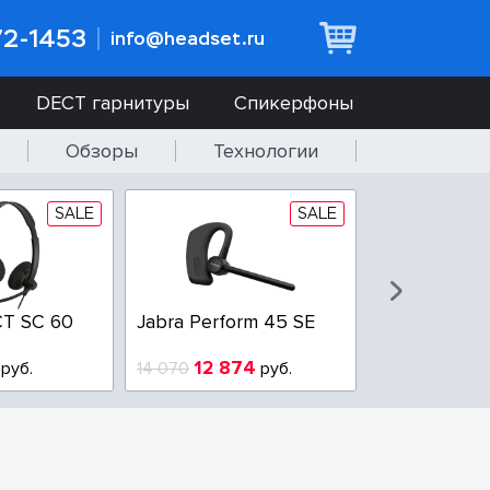
72-1453
info@headset.ru
DECT гарнитуры
Спикерфоны
Обзоры
Технологии
SALE
SALE
T SC 60
Jabra Perform 45 SE
Jabra BIZ 2
QD
12 874
6 437
руб.
14 070
руб.
10 925