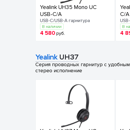
Yealink UH35 Mono UC
Yea
USB-C/A
C/A
USB-C/USB-A гарнитура
USB-
В наличии
В н
4 580
4 8
руб.
Yealink
UH37
Серия проводных гарнитур с удобным
стерео исполнение