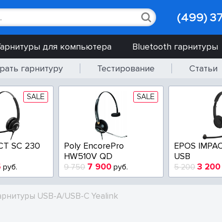
(499) 3
Гарнитуры для компьютера
Bluetooth гарнитуры
рать гарнитуру
Тестирование
Статьи
SALE
SALE
CT SC 230
Poly EncorePro
EPOS IMPAC
HW510V QD
USB
5
7 900
3 200
руб.
9 750
руб.
5 200
арнитуры USB-A/USB-C Yealink