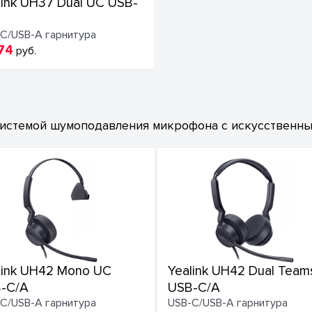
link UH37 Dual UC USB-
C/USB-A гарнитура
74
руб.
истемой шумоподавления микрофона с искусственным
link UH42 Mono UC
Yealink UH42 Dual Team
-C/A
USB-C/A
C/USB-A гарнитура
USB-C/USB-A гарнитура