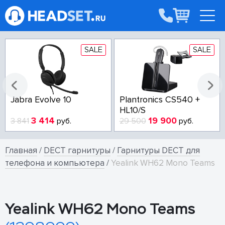
SALE
SALE
Jabra Evolve 10
Plantronics CS540 +
HL10/S
3 414
19 900
3 841
руб.
29 500
руб.
Главная
/
DECT гарнитуры
/
Гарнитуры DECT для
телефона и компьютера
/
Yealink WH62 Mono Teams
Yealink WH62 Mono Teams