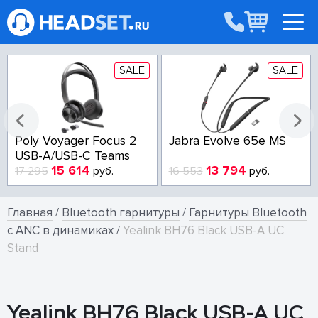
SALE
SALE
Poly Voyager Focus 2
Jabra Evolve 65e MS
USB-A/USB-C Teams
15 614
13 794
17 295
руб.
16 553
руб.
Главная
/
Bluetooth гарнитуры
/
Гарнитуры Bluetooth
с ANC в динамиках
/
Yealink BH76 Black USB-A UC
Stand
Yealink BH76 Black USB-A UC