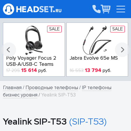
SALE
SALE
Poly Voyager Focus 2
Jabra Evolve 65e MS
USB-A/USB-C Teams
15 614
13 794
17 295
руб.
16 553
руб.
Главная
/
Проводные телефоны
/
IP телефоны
бизнес уровня
/
Yealink SIP-T53
Yealink SIP-T53
(SIP-T53)