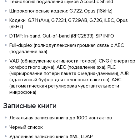
Технология подавления шумов Acoustic Shield
Широкополосные кодеки: G.722, Opus (16kHz)
Кодеки: G.711 (A/u), G.723.1, G.729AB, G.726, iLBC, Opus
(8kHz)
DTMF: In-band, Out-of-band (RFC2833), SIP INFO
Full-duplex (полнодуплексная) громкая связь с AEC
(подавление эха)
VAD (обнаружение активности голоса), CNG (генератор
комфортного шума), AEC (подавление эха), PLC
(маркирование потери пакета с медиа-данными), AJB
(адаптивный буфер для голосовых пакетов), AGC
(автоматическая регулировка чувствительности
микрофона)
Записные книги
Локальная записная книга до 1000 контактов
Черный список
Удаленная записная книга XML, LDAP