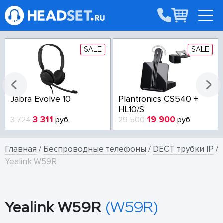
SALE
SALE
Jabra Evolve 10
Plantronics CS540 +
HL10/S
3 311
19 900
3 724
руб.
29 500
руб.
Главная
/
Беспроводные телефоны
/
DECT трубки IP
/
Yealink W59R
Yealink W59R
(W59R)