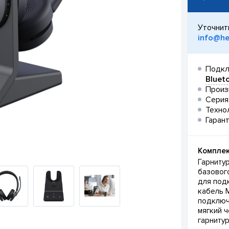
Уточнит
info@he
Подкл
Bluet
Произ
Серия
Техно
Гарант
Комплек
Гарнитур
базового
для под
кабель M
подключе
мягкий 
гарниту