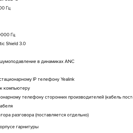
00 Гц
0000 Гц
c Shield 3.0
 шумоподавление в динамиках ANC
 стационарному IP телефону Yealink
 к компьютеру
ационарному телефону сторонних производителей (кабель пост
кабеля
катора разговора (поставляется отдельно)
корпусе гарнитуры