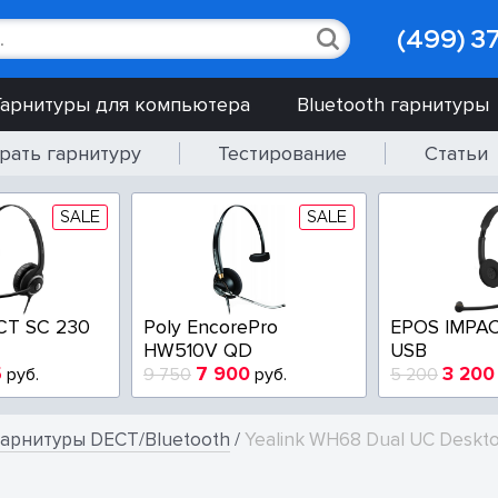
(499) 3
Гарнитуры для компьютера
Bluetooth гарнитуры
рать гарнитуру
Тестирование
Статьи
SALE
SALE
CT SC 230
Poly EncorePro
EPOS IMPAC
HW510V QD
USB
5
7 900
3 200
руб.
9 750
руб.
5 200
арнитуры DECT/Bluetooth
/
Yealink WH68 Dual UC Deskt