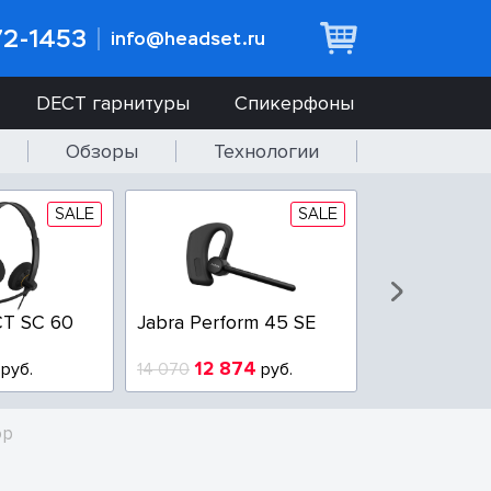
72-1453
info@headset.ru
DECT гарнитуры
Спикерфоны
Обзоры
Технологии
SALE
SALE
T SC 60
Jabra Perform 45 SE
Jabra BIZ 2
QD
12 874
6 437
руб.
14 070
руб.
10 925
op