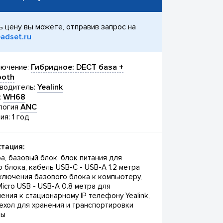
ь цену вы можете, отправив запрос на
adset.ru
ючение:
Гибридное: DECT база +
ooth
водитель:
Yealink
:
WH68
логия
ANC
ия: 1 год
тация:
а, базовый блок, блок питания для
 блока, кабель USB-C - USB-A 1.2 метра
ключения базового блока к компьютеру,
icro USB - USB-A 0.8 метра для
ния к стационарному IP телефону Yealink,
чехол для хранения и транспортировки
ры