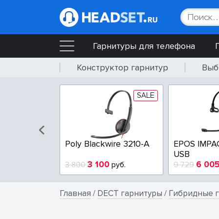
Гарнитуры для телефона
Конструктор гарнитур
Выб
SALE
SALE
wire 3225-A
Poly Blackwire 3210-A
EPOS IMPA
USB
4
3 100
6 00
руб.
3 800
руб.
9 729
Главная
/
DECT гарнитуры
/
Гибридные г