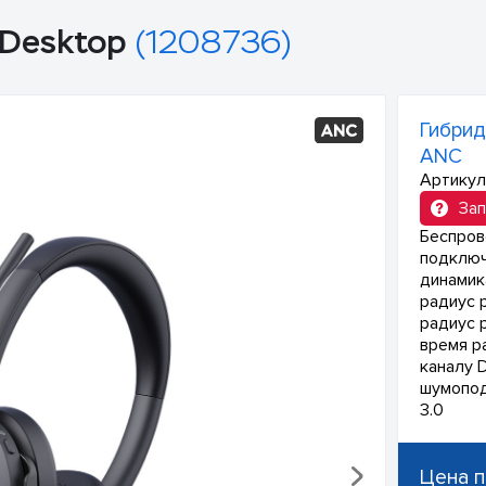
 Desktop
(1208736)
Гибрид
ANC
Артикул
Зап
Беспров
подключ
динамик
радиус 
радиус 
время р
каналу D
шумопод
3.0
Цена п