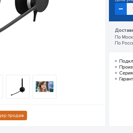
Доставк
По Москв
По Росси
Подкл
Произ
Серия
Гарант
дер продаж