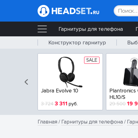
Гарнитуры для телефона
Конструктор гарнитур
Выб
SALE
SALE
bra Evolve 65e MS
Poly Blackwire 3225-A
Pol
13 794
4 404
 553
руб.
5 765
руб.
3 8
Главная
/
Гарнитуры для телефона
/
Гар