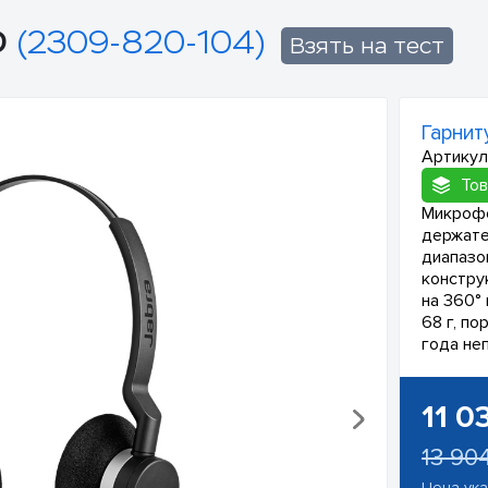
D
(2309-820-104)
Взять на тест
Гарнит
Артикул
Тов
Микрофо
держате
диапазо
констру
на 360°
68 г, п
года не
11 0
13 90
Цена ук