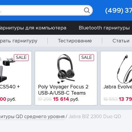
(499) 3
Гарнитуры для компьютера
Bluetooth гарнитуры
рать гарнитуру
Тестирование
Статьи
SALE
SALE
y Blackwire 3210-A
EPOS IMPACT SC 230
Pol
USB
HW
3 100
6 005
00
руб.
9 729
руб.
9 7
нитуры QD среднего уровня
/
Jabra BIZ 2300 Duo QD