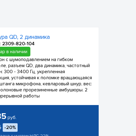
ура QD, 2 динамика
:
2309-820-104
ар в наличии
н с шумоподавлением на гибком
ле, разъем QD, два динамика, частотный
н: 300 - 3400 Гц, укрепленная
кция, устойчивая к поломке вращающаяся
 штанга микрофона, кевларовый шнур, вес:
оролоновые прорезиненные амбушюры. 2
прерывной работы
35
руб.
4
-20%
азана с учетом НДС 22%