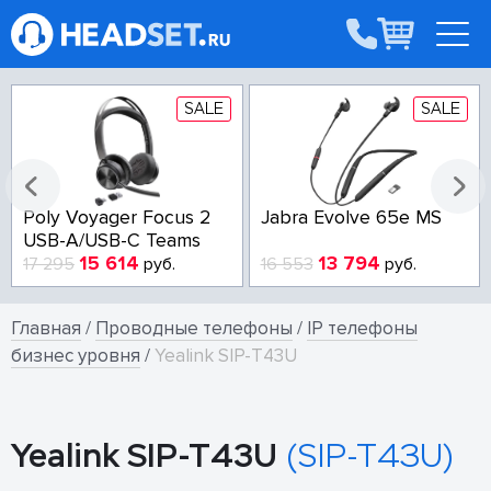
SALE
SALE
Poly Voyager Focus 2
Jabra Evolve 65e MS
USB-A/USB-C Teams
15 614
13 794
17 295
руб.
16 553
руб.
Главная
/
Проводные телефоны
/
IP телефоны
бизнес уровня
/
Yealink SIP-T43U
Yealink SIP-T43U
(SIP-T43U)