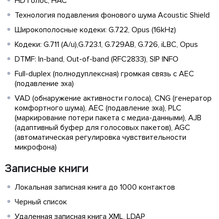
HD голос, HAC
Технология подавления фонового шума Acoustic Shield
Широкополосные кодеки: G.722, Opus (16kHz)
Кодеки: G.711 (A/u),G.723.1, G.729AB, G.726, iLBC, Opus
DTMF: In-band, Out-of-band (RFC2833), SIP INFO
Full-duplex (полнодуплексная) громкая связь с AEC
(подавление эха)
VAD (обнаружение активности голоса), CNG (генератор
комфортного шума), AEC (подавление эха), PLC
(маркирование потери пакета с медиа-данными), AJB
(адаптивный буфер для голосовых пакетов), AGC
(автоматическая регулировка чувствительности
микрофона)
Записные книги
Локальная записная книга до 1000 контактов
Черный список
Удаленная записная книга XML, LDAP