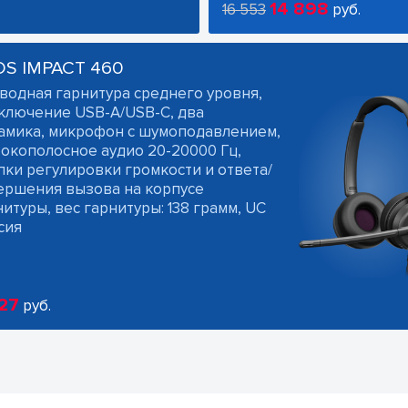
14 898
16 553
руб.
OS IMPACT 460
водная гарнитура среднего уровня,
ключение USB-A/USB-C, два
амика, микрофон с шумоподавлением,
окополосное аудио 20-20000 Гц,
пки регулировки громкости и ответа/
ершения вызова на корпусе
итуры, вес гарнитуры: 138 грамм, UC
сия
27
руб.