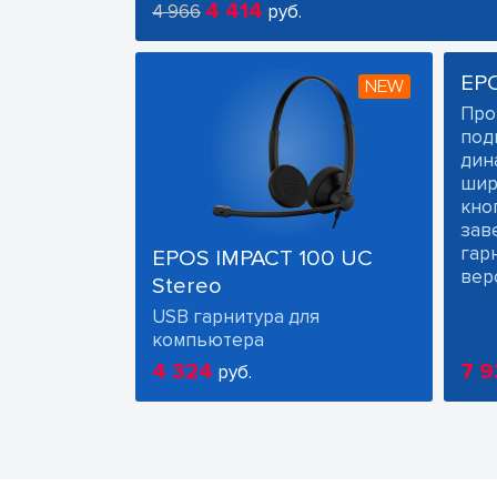
4 414
4 966
руб.
EP
NEW
Про
под
дин
шир
кно
зав
гарн
EPOS IMPACT 100 UC
вер
Stereo
USB гарнитура для
компьютера
4 324
7 9
руб.