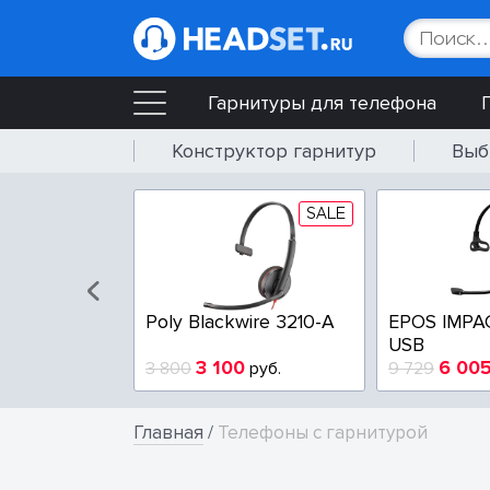
Гарнитуры для телефона
Конструктор гарнитур
Выб
SALE
SALE
wire 3225-A
Poly Blackwire 3210-A
EPOS IMPA
USB
4
3 100
6 00
руб.
3 800
руб.
9 729
Главная
/
Телефоны с гарнитурой