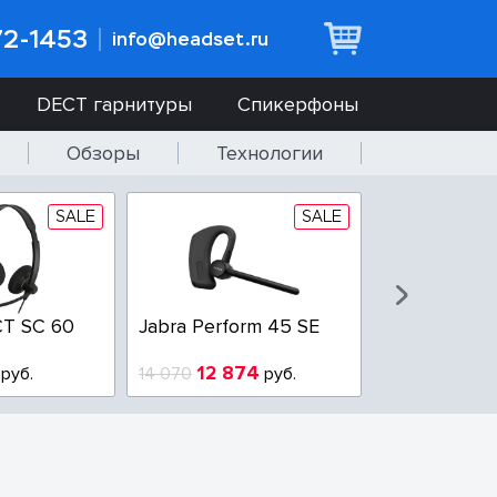
72-1453
info@headset.ru
DECT гарнитуры
Спикерфоны
Обзоры
Технологии
SALE
SALE
T SC 60
Jabra Perform 45 SE
Jabra BIZ 2
QD
12 874
6 437
руб.
14 070
руб.
10 925