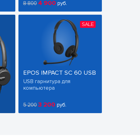
4 900
8 800
руб.
SALE
EPOS IMPACT SC 60 USB
USB гарнитура для
компьютера
3 200
5 200
руб.