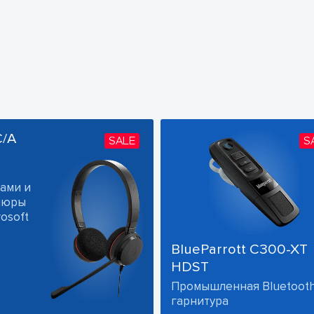
C/A
SALE
S
ами и
ушюры
osoft
BlueParrott C300-XT
HDST
Промышленная Bluetoot
гарнитура