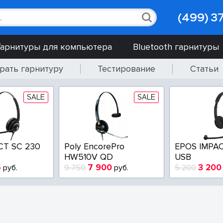
(499) 3
Гарнитуры для компьютера
Bluetooth гарнитуры
рать гарнитуру
Тестирование
Статьи
SALE
SALE
CT SC 230
Poly EncorePro
EPOS IMPAC
HW510V QD
USB
5
7 900
3 200
руб.
9 750
руб.
5 200