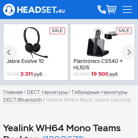
SALE
SALE
lantronics CS540 +
Poly Voyager Focus 2
Jab
L10/S
USB-A/USB-C Teams
19 900
15 614
9 500
руб.
17 295
руб.
16 
Главная
/
DECT гарнитуры
/
Гибридные гарнитуры
DECT/Bluetooth
/
Yealink WH64 Mono Teams Desktop
Yealink WH64 Mono Teams