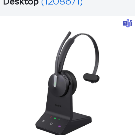
Desktop
(1208671)