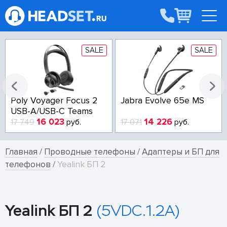
SALE
SALE
Poly Voyager Focus 2
Jabra Evolve 65e MS
USB-A/USB-C Teams
16 023
14 226
17 749
руб.
17 071
руб.
Главная
/
Проводные телефоны
/
Адаптеры и БП для
телефонов
/
Yealink БП 2
Yealink БП 2
(5VDC.1.2A)