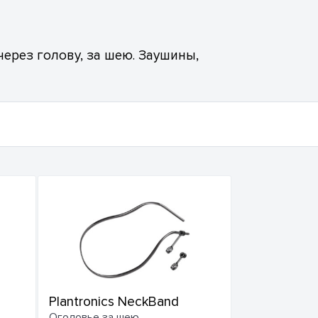
ерез голову, за шею. Заушины,
Plantronics NeckBand
Оголовье за шею