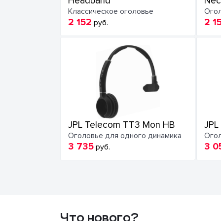
Headband
Nec
Классическое оголовье
Огол
2 152
2 1
руб.
JPL Telecom TT3 Mon HB
JPL
Оголовье для одного динамика
Огол
3 735
3 0
руб.
Что нового?