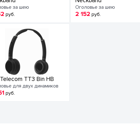
kband
Neckband
овье за шею
Оголовье за шею
52
2 152
руб.
руб.
 Telecom TT3 Bin HB
овье для двух динамиков
51
руб.