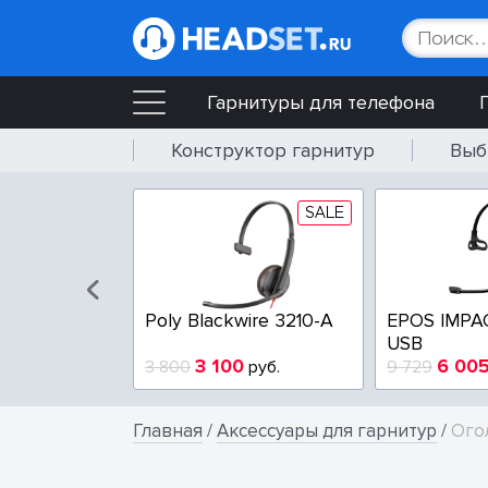
Гарнитуры для телефона
Конструктор гарнитур
Выб
SALE
SALE
wire 3225-A
Poly Blackwire 3210-A
EPOS IMPA
USB
4
3 100
6 00
руб.
3 800
руб.
9 729
Главная
/
Аксессуары для гарнитур
/
Ого