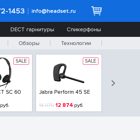
72-1453
info@headset.ru
DECT гарнитуры
Спикерфоны
Обзоры
Технологии
SALE
SALE
T SC 60
Jabra Perform 45 SE
Jabra BIZ 2
QD
12 874
6 437
руб.
14 070
руб.
10 925