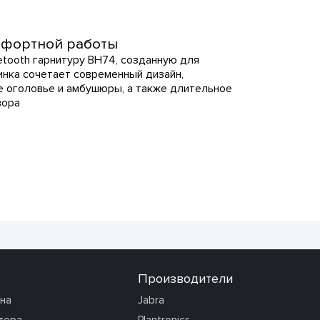
омфортной работы
etooth гарнитуру BH74, созданную для
нка сочетает современный дизайн,
 оголовье и амбушюры, а также длительное
вора
Производители
она
Jabra