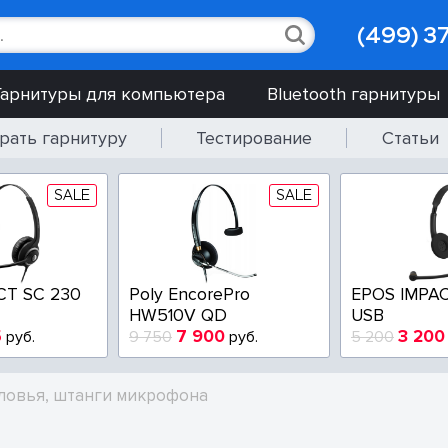
(499) 3
Гарнитуры для компьютера
Bluetooth гарнитуры
рать гарнитуру
Тестирование
Статьи
SALE
SALE
CT SC 230
Poly EncorePro
EPOS IMPAC
HW510V QD
USB
5
7 900
3 200
руб.
9 750
руб.
5 200
ловья, штанги микрофона