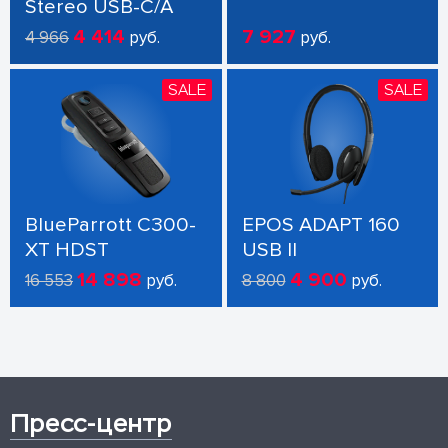
Stereo USB-C/A
4 414
7 927
4 966
руб.
руб.
SALE
SALE
BlueParrott C300-
EPOS ADAPT 160
XT HDST
USB II
14 898
4 900
16 553
руб.
8 800
руб.
Пресс-центр