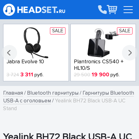
SALE
SALE
Jabra Evolve 10
Plantronics CS540 +
HL10/S
3 311
19 900
3 724
руб.
29 500
руб.
Главная
/
Bluetooth гарнитуры
/
Гарнитуры Bluetooth
USB-A с оголовьем
/
Yealink BH72 Black USB-A UC
Stand
Yealink BH72 Black USB-A UC