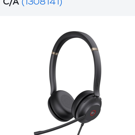
C/A
(1308141)