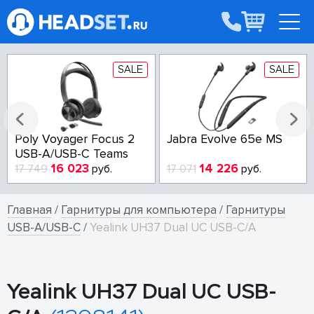
SALE
SALE
Poly Voyager Focus 2
Jabra Evolve 65e MS
USB-A/USB-C Teams
16 023
14 226
17 749
руб.
17 071
руб.
Главная
/
Гарнитуры для компьютера
/
Гарнитуры
USB-A/USB-C
/
Yealink UH37 Dual UC USB-C/A
Yealink UH37 Dual UC USB-