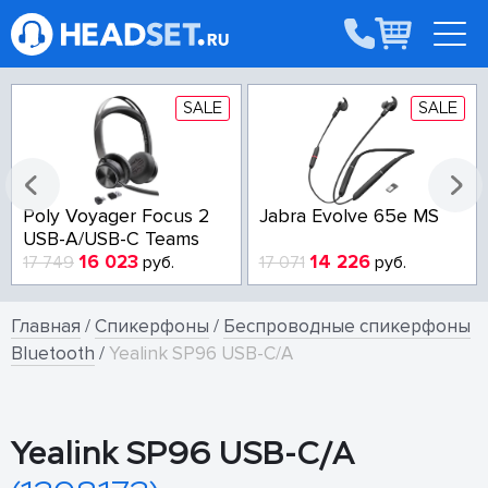
SALE
SALE
Poly Voyager Focus 2
Jabra Evolve 65e MS
USB-A/USB-C Teams
16 023
14 226
17 749
руб.
17 071
руб.
Главная
/
Спикерфоны
/
Беспроводные спикерфоны
Bluetooth
/
Yealink SP96 USB-C/A
Yealink SP96 USB-C/A