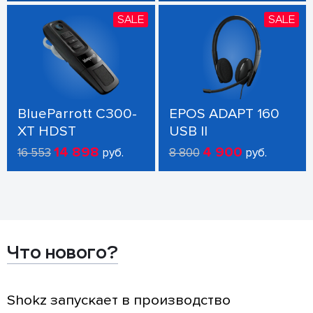
SALE
SALE
BlueParrott C300-
EPOS ADAPT 160
XT HDST
USB II
14 898
4 900
16 553
руб.
8 800
руб.
Что нового?
Shokz запускает в производство