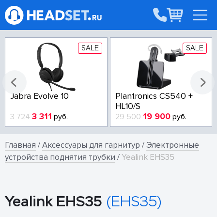
SALE
SALE
Jabra Evolve 10
Plantronics CS540 +
HL10/S
3 311
19 900
3 724
руб.
29 500
руб.
Главная
/
Аксессуары для гарнитур
/
Электронные
устройства поднятия трубки
/
Yealink EHS35
Yealink EHS35
(EHS35)