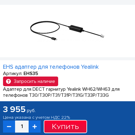
EHS адаптер для телефонов Yealink
Артикул:
EHS35
Запросить наличие
Адаптер для DECT гарнитур Yealink WH62/WH63 для
телефонов T30/T30P/T31/T31P/T31G/T33P/T33G
3 955
руб.
Цена указана с учетом НДС 22%
Купить