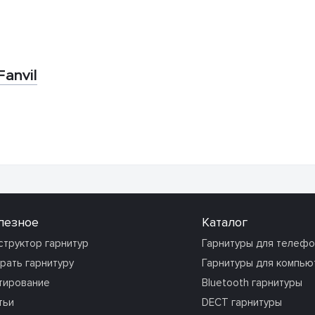
Fanvil
лезное
Каталог
структор гарнитур
Гарнитуры для телеф
рать гарнитуру
Гарнитуры для компью
тирование
Bluetooth гарнитуры
тьи
DECT гарнитуры