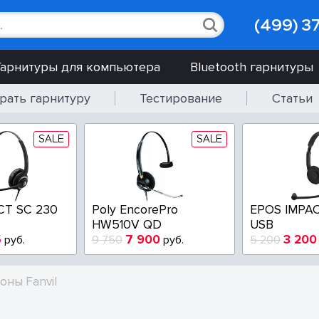
(499) 3
Гарнитуры для компьютера
Bluetooth гарнитуры
рать гарнитуру
Тестирование
Статьи
SALE
SALE
CT SC 230
Poly EncorePro
EPOS IMPAC
HW510V QD
USB
5
7 900
3 200
руб.
9 750
руб.
5 200
оны Fanvil