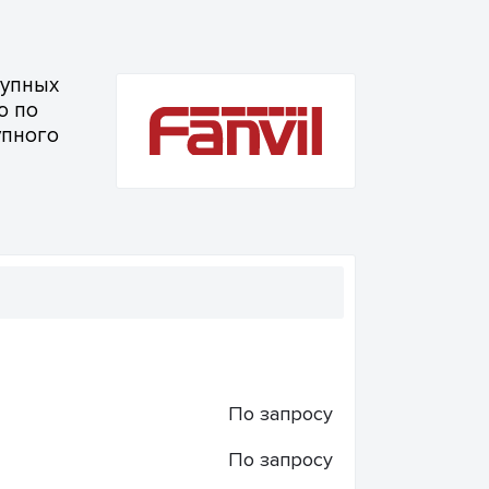
рупных
ю по
упного
По запросу
По запросу