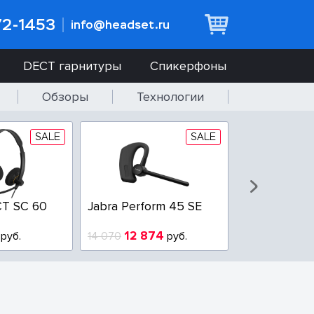
72-1453
info@headset.ru
DECT гарнитуры
Спикерфоны
Обзоры
Технологии
SALE
SALE
T SC 60
Jabra Perform 45 SE
Jabra BIZ 2
QD
12 874
6 437
руб.
14 070
руб.
10 925