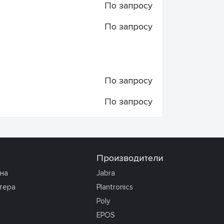
По запросу
По запросу
По запросу
По запросу
Производители
она
Jabra
тера
Plantronics
Poly
EPOS