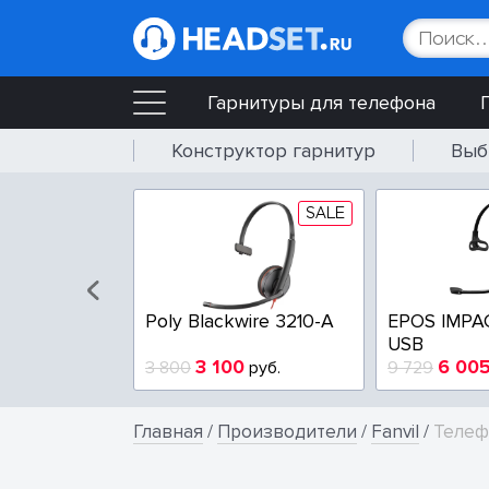
Гарнитуры для телефона
Конструктор гарнитур
Выб
SALE
SALE
wire 3225-A
Poly Blackwire 3210-A
EPOS IMPA
USB
4
3 100
6 00
руб.
3 800
руб.
9 729
Главная
/
Производители
/
Fanvil
/
Телеф