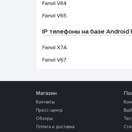
Fanvil
V64
Fanvil
V65
IP телефоны на базе Android 
Fanvil
X7A
Fanvil
V67
Магазин
По
Контакты
Кон
Пресс-центр
Выб
Обзоры
Тес
Оплата и доставка
Ста