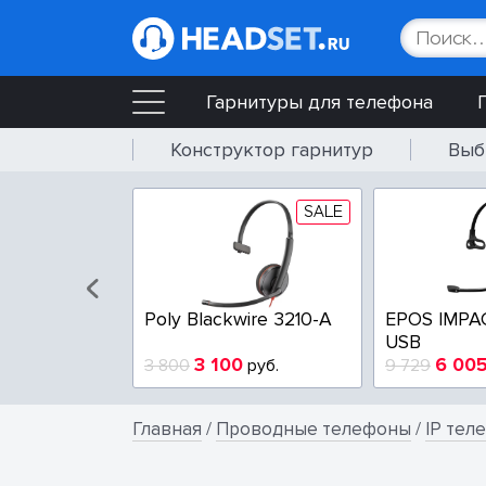
Гарнитуры для телефона
Конструктор гарнитур
Выб
SALE
SALE
wire 3225-A
Poly Blackwire 3210-A
EPOS IMPA
USB
4
3 100
6 00
руб.
3 800
руб.
9 729
Главная
/
Проводные телефоны
/
IP тел