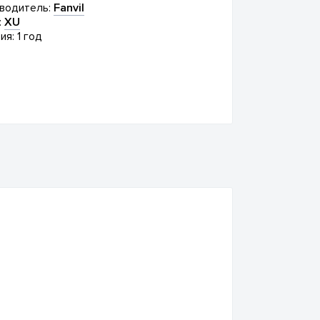
водитель:
Fanvil
:
XU
ия: 1 год