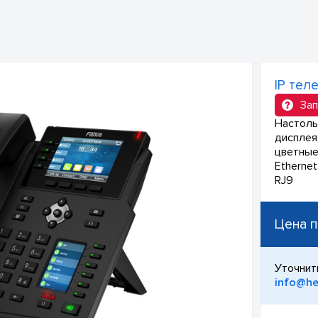
IP тел
Зап
Настоль
дисплея,
цветные 
Etherne
RJ9
Цена п
Уточнит
info@he