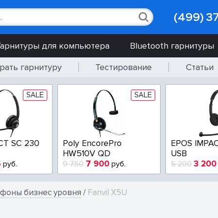
(499) 3
Гарнитуры для компьютера
Bluetooth гарнитуры
рать гарнитуру
Тестирование
Статьи
SALE
SALE
CT SC 230
Poly EncorePro
EPOS IMPAC
HW510V QD
USB
5
7 900
3 200
руб.
9 750
руб.
5 200
ефоны бизнес уровня
/
Fanvil X5U