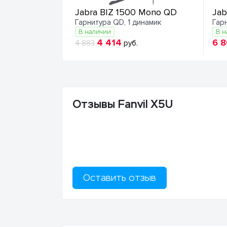
Jabra BIZ 1500 Mono QD
Jab
Гарнитура QD, 1 динамик
Гар
В наличии
В н
4 414
6 
4 883
руб.
Отзывы Fanvil X5U
Оставить отзыв