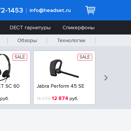
72-1453
info@headset.ru
DECT гарнитуры
Спикерфоны
Обзоры
Технологии
SALE
SALE
T SC 60
Jabra Perform 45 SE
Jabra BIZ 2
QD
12 874
6 437
руб.
14 070
руб.
10 925