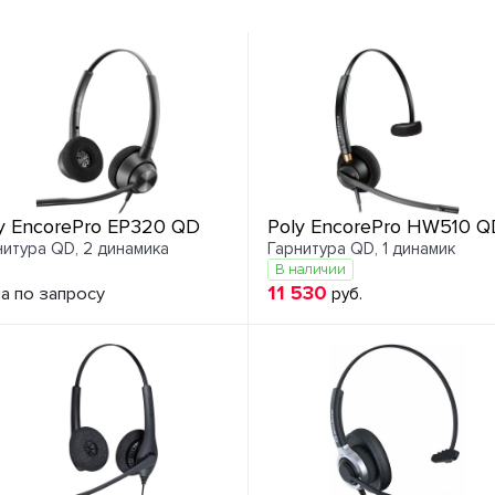
y EncorePro EP320 QD
Poly EncorePro HW510 Q
нитура QD, 2 динамика
Гарнитура QD, 1 динамик
В наличии
11 530
а по запросу
руб.