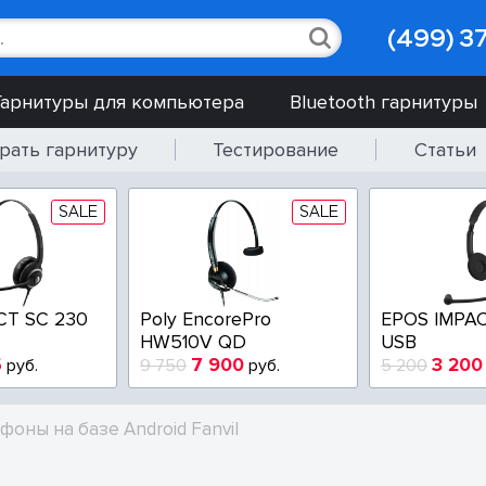
(499) 3
Гарнитуры для компьютера
Bluetooth гарнитуры
рать гарнитуру
Тестирование
Статьи
SALE
SALE
CT SC 230
Poly EncorePro
EPOS IMPAC
HW510V QD
USB
5
7 900
3 200
руб.
9 750
руб.
5 200
ефоны на базе Android Fanvil