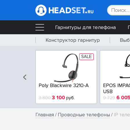
Гарнитуры для телефона
Конструктор гарнитур
Выб
SALE
SALE
wire 3225-A
Poly Blackwire 3210-A
EPOS IMPA
USB
4
3 100
6 00
руб.
3 800
руб.
9 729
Главная
/
Проводные телефоны
/
IP тел