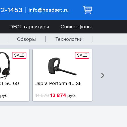
72-1453
info@headset.ru
DECT гарнитуры
Спикерфоны
Обзоры
Технологии
SALE
SALE
T SC 60
Jabra Perform 45 SE
Jabra BIZ 2
QD
12 874
6 437
руб.
14 070
руб.
10 925