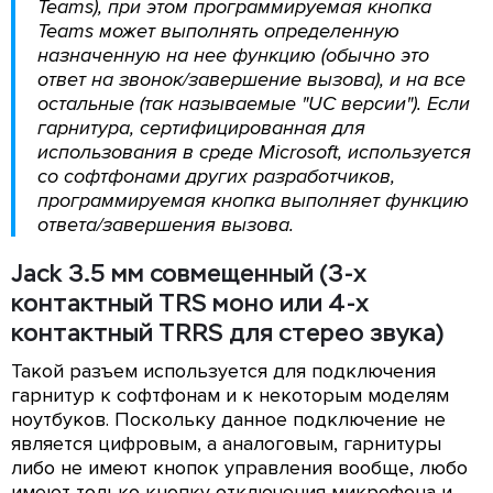
Teams), при этом программируемая кнопка
Teams может выполнять определенную
назначенную на нее функцию (обычно это
ответ на звонок/завершение вызова), и на все
остальные (так называемые "UC версии"). Если
гарнитура, сертифицированная для
использования в среде Microsoft, используется
со софтфонами других разработчиков,
программируемая кнопка выполняет функцию
ответа/завершения вызова
.
Jack 3.5 мм совмещенный (3-х
контактный TRS моно или 4-х
контактный TRRS для стерео звука)
Такой разъем используется для подключения
гарнитур к софтфонам и к некоторым моделям
ноутбуков. Поскольку данное подключение не
является цифровым, а аналоговым, гарнитуры
либо не имеют кнопок управления вообще, любо
имеют только кнопку отключения микрофона и