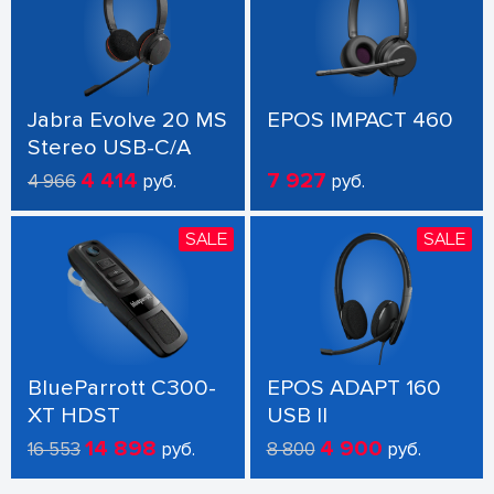
Jabra Evolve 20 MS
EPOS IMPACT 460
Stereo USB-C/A
4 414
7 927
4 966
руб.
руб.
SALE
SALE
BlueParrott C300-
EPOS ADAPT 160
XT HDST
USB II
14 898
4 900
16 553
руб.
8 800
руб.