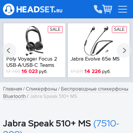
SALE
SALE
Poly Voyager Focus 2
Jabra Evolve 65e MS
USB-A/USB-C Teams
16 023
14 226
17 749
руб.
17 071
руб.
Главная
/
Спикерфоны
/
Беспроводные спикерфоны
Bluetooth
/
Jabra Speak 510+ MS
Jabra Speak 510+ MS
(7510-