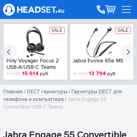
SALE
SALE
Poly Voyager Focus 2
Jabra Evolve 65e MS
USB-A/USB-C Teams
15 614
13 794
17 295
руб.
16 553
руб.
Главная
/
DECT гарнитуры
/
Гарнитуры DECT для
телефона и компьютера
/
Jabra Engage 55
Convertible USB-C Teams
Jabra Engage 55 Convertible