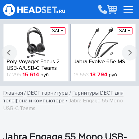
SALE
SALE
Poly Voyager Focus 2
Jabra Evolve 65e MS
USB-A/USB-C Teams
15 614
13 794
17 295
руб.
16 553
руб.
Главная
/
DECT гарнитуры
/
Гарнитуры DECT для
телефона и компьютера
/
Jabra Engage 55 Mono
USB-C Teams
Jabra Engage 55 Mono USB-