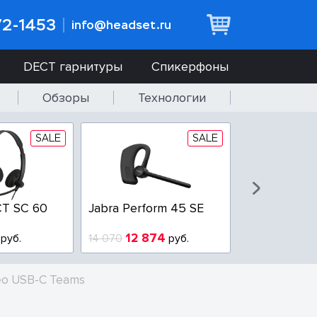
72-1453
info@headset.ru
DECT гарнитуры
Спикерфоны
Обзоры
Технологии
SALE
SALE
T SC 60
Jabra Perform 45 SE
Jabra BIZ 2
QD
12 874
6 437
руб.
14 070
руб.
10 925
reo USB-C Teams