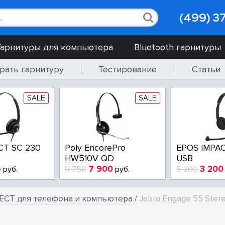
(499) 3
Гарнитуры для компьютера
Bluetooth гарнитуры
рать гарнитуру
Тестирование
Статьи
SALE
SALE
CT SC 230
Poly EncorePro
EPOS IMPAC
HW510V QD
USB
5
7 900
3 200
руб.
9 750
руб.
5 200
ECT для телефона и компьютера
/
Jabra Engage 55 Ste