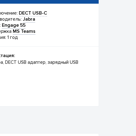
ючение:
DECT USB-C
водитель:
Jabra
:
Engage 55
ержка
MS Teams
ия: 1 год
тация:
ра, DECT USB адаптер, зарядный USB