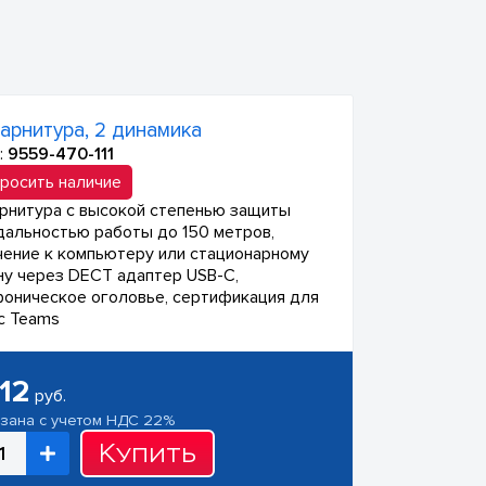
арнитура, 2 динамика
:
9559-470-111
росить наличие
рнитура с высокой степенью защиты
 дальностью работы до 150 метров,
ение к компьютеру или стационарному
у через DECT адаптер USB-C,
оническое оголовье, сертификация для
с Teams
12
руб.
азана с учетом НДС 22%
Купить