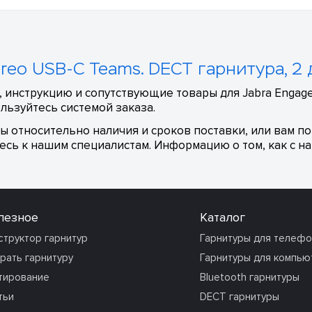
ereo USB-C Teams. DECT гарнитура, 2 
 инструкцию и сопутствующие товары для Jabra Engage
льзуйтесь системой заказа.
сы относительно наличия и сроков поставки, или вам п
сь к нашим специалистам. Информацию о том, как с на
лезное
Каталог
структор гарнитур
Гарнитуры для телеф
рать гарнитуру
Гарнитуры для компью
тирование
Bluetooth гарнитуры
тьи
DECT гарнитуры