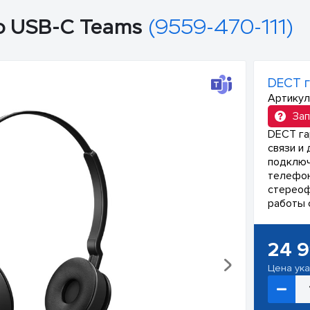
eo USB-C Teams
(9559-470-111)
DECT г
Артикул
Зап
DECT га
связи и
подключ
телефон
стереоф
работы 
24 9
Цена ук