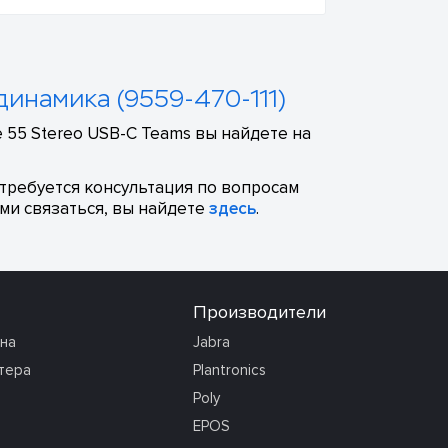
динамика (9559-470-111)
 55 Stereo USB-C Teams вы найдете на
отребуется консультация по вопросам
ми связаться, вы найдете
здесь
.
Производители
она
Jabra
тера
Plantronics
Poly
EPOS