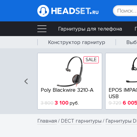
Гарнитуры для телефона
Конструктор гарнитур
Выб
SALE
SALE
wire 3225-A
Poly Blackwire 3210-A
EPOS IMPA
USB
4
3 100
6 00
руб.
3 800
руб.
9 729
Главная
/
DECT гарнитуры
/
Гарнитуры D