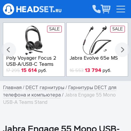
SALE
SALE
Poly Voyager Focus 2
Jabra Evolve 65e MS
USB-A/USB-C Teams
15 614
13 794
17 295
руб.
16 553
руб.
Главная
/
DECT гарнитуры
/
Гарнитуры DECT для
телефона и компьютера
/
Jabra Engage 55 Mono
USB-A Teams Stand
Jabra Engage 55 Mono USB-