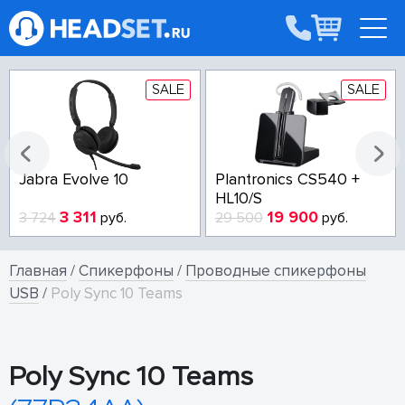
SALE
SALE
Jabra Evolve 10
Plantronics CS540 +
HL10/S
3 311
19 900
3 724
руб.
29 500
руб.
Главная
/
Спикерфоны
/
Проводные спикерфоны
USB
/
Poly Sync 10 Teams
Poly Sync 10 Teams