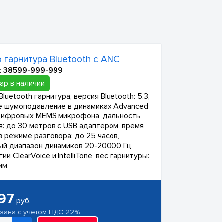
 гарнитура Bluetooth с ANC
:
38599-999-999
ар в наличии
luetooth гарнитура, версия Bluetooth: 5.3,
е шумоподавление в динамиках Advanced
цифровых MEMS микрофона, дальность
я: до 30 метров с USB адаптером, время
в режиме разговора: до 25 часов,
ый диапазон динамиков 20-20000 Гц,
ии ClearVoice и IntelliTone, вес гарнитуры:
мм
97
руб.
азана с учетом НДС 22%