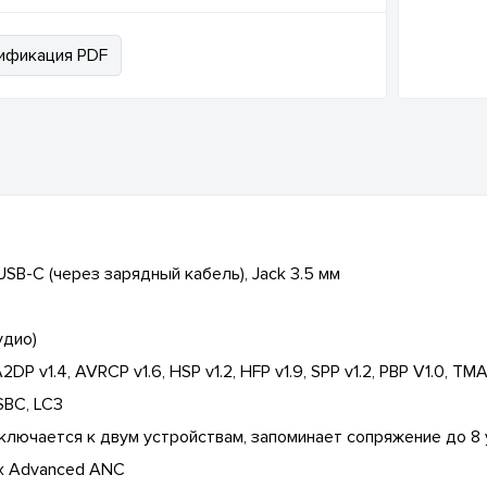
ификация PDF
USB-C (через зарядный кабель), Jack 3.5 мм
удио)
 v1.4, AVRCP v1.6, HSP v1.2, HFP v1.9, SPP v1.2, PBP V1.0, TM
SBC, LC3
дключается к двум устройствам, запоминает сопряжение до 8
х Advanced ANC