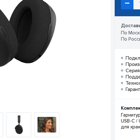
Доставк
По Москв
По Росси
Подкл
Произ
Серия
Подд
Техно
Гарант
Комплек
Гарнитур
USB-C / 
для хра