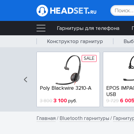
Гарнитуры для телефона
Конструктор гарнитур
Выб
SALE
SALE
wire 3225-A
Poly Blackwire 3210-A
EPOS IMPA
USB
4
3 100
6 00
руб.
3 800
руб.
9 729
Главная
/
Bluetooth гарнитуры
/
Гарнитур