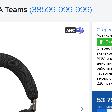
-A Teams
(38599-999-999)
Стерео
Артикул
Тов
Стерео B
активно
ANC, 6 
действи
работы 
частотн
технолог
220 гра
53 7
Цена ук