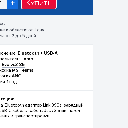
Купить
а:
е и области: от 1 дня
и: от 2 до 5 дней
ючение:
Bluetooth + USB-A
водитель:
Jabra
:
Evolve3 85
ержка
MS Teams
логия
ANC
ия: 1 год
тация:
а, Bluetooth адаптер Link 390a, зарядный
USB-C кабель, кабель Jack 3.5 мм, чехол
нения и транспортировки