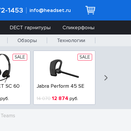
72-1453
info@headset.ru
DECT гарнитуры
Спикерфоны
Обзоры
Технологии
SALE
SALE
T SC 60
Jabra Perform 45 SE
Jabra BIZ 2
QD
12 874
6 437
руб.
14 070
руб.
10 925
A Teams