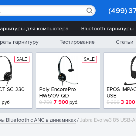
(499) 3
Гарнитуры для компьютера
Bluetooth гарнитуры
рать гарнитуру
Тестирование
Статьи
SALE
SALE
CT SC 230
Poly EncorePro
EPOS IMPAC
HW510V QD
USB
5
7 900
3 200
руб.
9 750
руб.
5 200
ы Bluetooth с ANC в динамиках
/
Jabra Evolve3 85 USB-