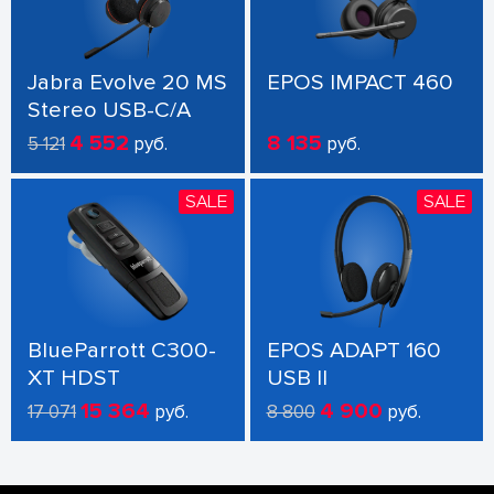
Jabra Evolve 20 MS
EPOS IMPACT 460
Stereo USB-C/A
4 552
8 135
5 121
руб.
руб.
SALE
SALE
BlueParrott C300-
EPOS ADAPT 160
XT HDST
USB II
15 364
4 900
17 071
руб.
8 800
руб.