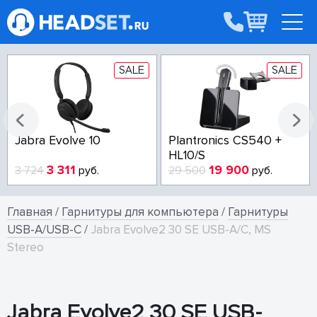
SALE
SALE
Jabra Evolve 10
Plantronics CS540 +
HL10/S
3 311
19 900
3 724
руб.
29 500
руб.
Главная
/
Гарнитуры для компьютера
/
Гарнитуры
USB-A/USB-C
/
Jabra Evolve2 30 SE USB-A/C, MS
Stereo
Jabra Evolve2 30 SE USB-