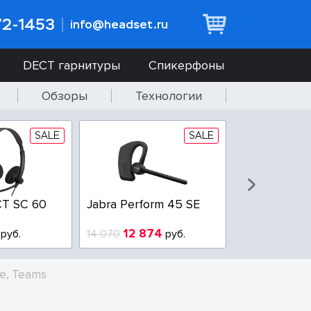
72-1453
info@headset.ru
DECT гарнитуры
Спикерфоны
Обзоры
Технологии
SALE
SALE
T SC 60
Jabra Perform 45 SE
Jabra BIZ 2
QD
12 874
6 437
руб.
14 070
руб.
10 925
ce, Teams