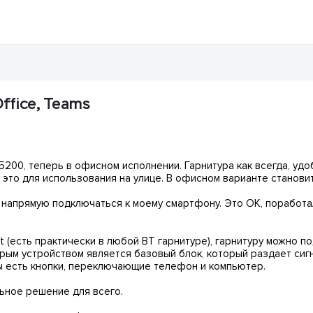
ffice, Teams
 5200, теперь в офисном исполнении. Гарнитура как всегда, у
Но это для использования на улице. В офисном варианте станов
т напрямую подключаться к моему смартфону. Это ОК, поработал
nt (есть практически в любой BT гарнитуре), гарнитуру можно 
орым устройством является базовый блок, который раздает сиг
ы есть кнопки, переключающие телефон и компьютер.
льное решение для всего.