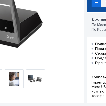
Доставк
По Москв
По Росси
Подкл
Произ
Серия
Подд
Гарант
Комплек
Гарнитур
Micro U
компьют
телефон