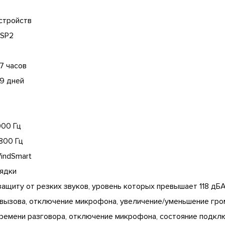
стройств
SSP2
7 часов
 9 дней
000 Гц
800 Гц
indSmart
рядки
ащиту от резких звуков, уровень которых превышает 118 дБ
 вызова, отключение микрофона, увеличение/уменьшение гро
ремени разговора, отключение микрофона, состояние подкл