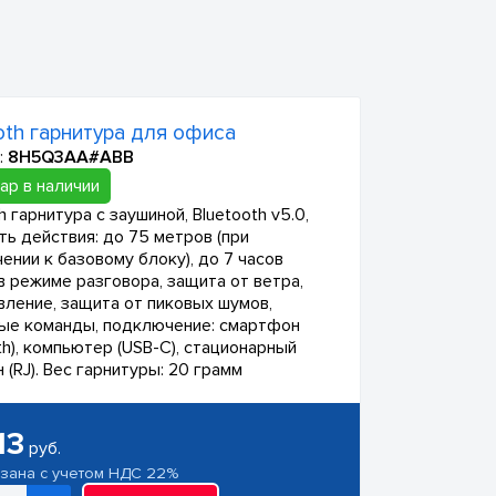
oth гарнитура для офиса
:
8H5Q3AA#ABB
ар в наличии
h гарнитура с заушиной, Bluetooth v5.0,
ть действия: до 75 метров (при
ении к базовому блоку), до 7 часов
в режиме разговора, защита от ветра,
вление, защита от пиковых шумов,
ые команды, подключение: смартфон
th), компьютер (USB-C), стационарный
(RJ). Вес гарнитуры: 20 грамм
13
руб.
азана с учетом НДС 22%