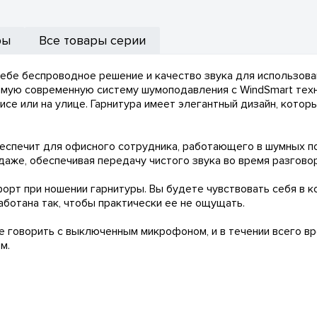
ры
Все товары серии
 себе беспроводное решение и качество звука для использов
самую современную систему шумоподавления с WindSmart тех
е или на улице. Гарнитура имеет элегантный дизайн, котор
 обеспечит для офисного сотрудника, работающего в шумных
даже, обеспечивая передачу чистого звука во время разговор
рт при ношении гарнитуры. Вы будете чувствовать себя в кон
аботана так, чтобы практически ее не ощущать.
ете говорить с выключенным микрофоном, и в течении всего 
м.