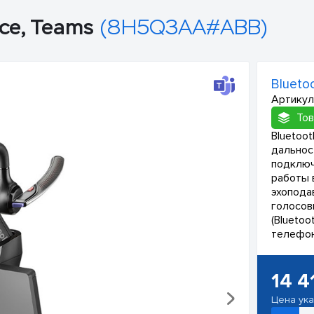
ice, Teams
(8H5Q3AA#ABB)
Blueto
Артикул
Тов
Bluetoot
дальнос
подключ
работы 
эхопода
голосов
(Bluetoo
телефон 
14 4
Цена ук