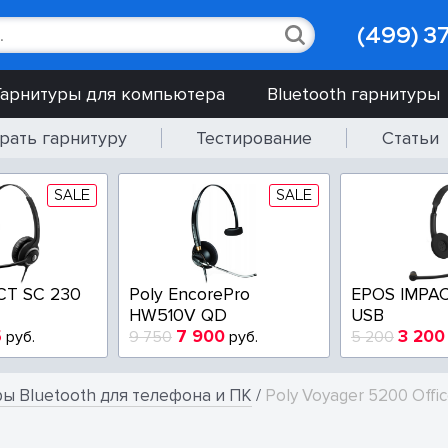
(499) 3
Гарнитуры для компьютера
Bluetooth гарнитуры
рать гарнитуру
Тестирование
Статьи
SALE
SALE
CT SC 230
Poly EncorePro
EPOS IMPAC
HW510V QD
USB
5
7 900
3 200
руб.
9 750
руб.
5 200
ы Bluetooth для телефона и ПК
/
Poly Voyager 5200 Offi