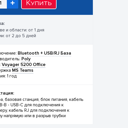
Купить
а:
е и области: от 1 дня
и: от 2 до 5 дней
ючение:
Bluetooth + USB/RJ База
водитель:
Poly
:
Voyager 5200 Office
ержка
MS Teams
ия: 1 год
тация:
а, базовая станция, блок питания, кабель
SB-B - USB-C для подключения к
еру, кабель RJ для подключения к
у напрямую или в разрыв трубки