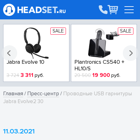
SALE
SALE
Jabra Evolve 10
Plantronics CS540 +
HL10/S
3 311
19 900
3 724
руб.
29 500
руб.
Главная
/
Пресс-центр
/
Проводные USB гарнитуры
Jabra Evolve2 30
11.03.2021